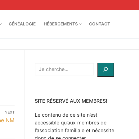
GÉNÉALOGIE
HÉBERGEMENTS
CONTACT
Recherche
à
travers
le
site
SITE RÉSERVÉ AUX MEMBRES!
NEXT
Le contenu de ce site n’est
nne NM
accessible qu’aux membres de
l’association familiale et nécessite
donc de se connecter.