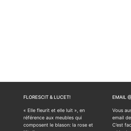
FLORESCIT & LUCET!
EMAIL 
« Elle fleurit et elle luit », en
Vous aus
référence aux meubles qui
email d
composent le blason: la rose et
C’est fac