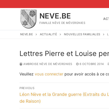
Aller
au
NEVE.BE
contenu
AC
FAMILLE NÈVE DE MÉVERGNIES
NEVE.BE
ACTUALITÉ
NOUVELLES FAMILIALES
L
Lettres Pierre et Louise p
AMBROISE NÈVE DE MÉVERGNIES
6 OCTOBRE 2014
Veuillez
vous connecter
pour avoir accès à ce c
Navigation
PREVIOUS
de
Previous
Léon Nève et la Grande guerre (Extraits du L
post:
de Raison)
l’article