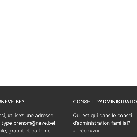
@NEVE.BE?
CONSEIL D’ADMINISTRATI
si, utilisez une adresse
Qui est qui dans le conseil
e type prenom@neve.be!
d’administration familial?
ile, gratuit et ça frime!
»
Découvrir