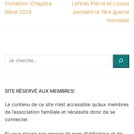
de
Previous
Next
Invitation: Chapitre
Lettres Pierre et Louise
l’article
post:
post:
Nève 2014
pendant la 1ère guerre
mondiale
Recherche
à
travers
le
site
SITE RÉSERVÉ AUX MEMBRES!
Le contenu de ce site n’est accessible qu’aux membres
de l’association familiale et nécessite donc de se
connecter.
Si vous n’avez pas encore de nom d’utilisateur et de