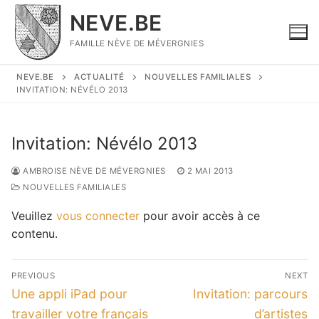
Aller
NEVE.BE
au
contenu
FAMILLE NÈVE DE MÉVERGNIES
NEVE.BE
ACTUALITÉ
NOUVELLES FAMILIALES
INVITATION: NÉVÉLO 2013
Invitation: Névélo 2013
AMBROISE NÈVE DE MÉVERGNIES
2 MAI 2013
NOUVELLES FAMILIALES
Veuillez
vous connecter
pour avoir accès à ce
contenu.
Navigation
PREVIOUS
NEXT
de
Previous
Next
Une appli iPad pour
Invitation: parcours
l’article
post:
post:
travailler votre français
d’artistes