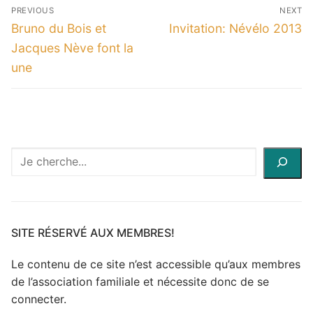
Navigation
PREVIOUS
NEXT
de
Previous
Next
Bruno du Bois et
Invitation: Névélo 2013
l’article
post:
post:
Jacques Nève font la
une
Recherche
à
travers
le
site
SITE RÉSERVÉ AUX MEMBRES!
Le contenu de ce site n’est accessible qu’aux membres
de l’association familiale et nécessite donc de se
connecter.