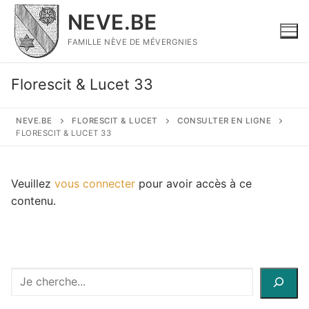
Aller
NEVE.BE
au
contenu
FAMILLE NÈVE DE MÉVERGNIES
Florescit & Lucet 33
NEVE.BE
FLORESCIT & LUCET
CONSULTER EN LIGNE
FLORESCIT & LUCET 33
Veuillez
vous connecter
pour avoir accès à ce
contenu.
Recherche
à