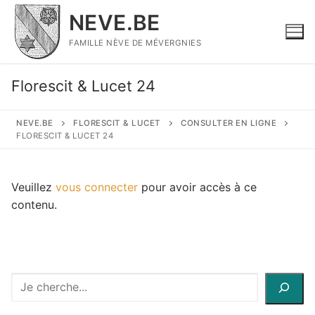
Aller
NEVE.BE
au
contenu
FAMILLE NÈVE DE MÉVERGNIES
Florescit & Lucet 24
NEVE.BE
FLORESCIT & LUCET
CONSULTER EN LIGNE
FLORESCIT & LUCET 24
Veuillez
vous connecter
pour avoir accès à ce
contenu.
Recherche
à