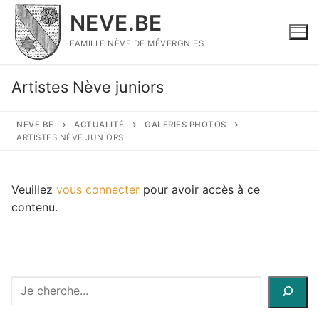
Aller
NEVE.BE
au
contenu
FAMILLE NÈVE DE MÉVERGNIES
Artistes Nève juniors
NEVE.BE
ACTUALITÉ
GALERIES PHOTOS
ARTISTES NÈVE JUNIORS
Veuillez
vous connecter
pour avoir accès à ce
contenu.
Recherche
à